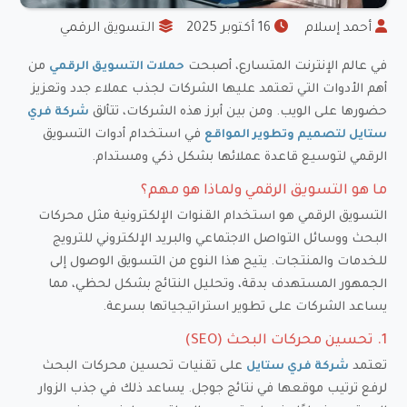
️
أحمد إسلام
16 أكتوبر 2025
️
التسويق الرقمي
في عالم الإنترنت المتسارع، أصبحت
من
حملات التسويق الرقمي
أهم الأدوات التي تعتمد عليها الشركات لجذب عملاء جدد وتعزيز
حضورها على الويب. ومن بين أبرز هذه الشركات، تتألق
شركة فري
في استخدام أدوات التسويق
ستايل لتصميم وتطوير المواقع
الرقمي لتوسيع قاعدة عملائها بشكل ذكي ومستدام.
ما هو التسويق الرقمي ولماذا هو مهم؟
التسويق الرقمي هو استخدام القنوات الإلكترونية مثل محركات
البحث ووسائل التواصل الاجتماعي والبريد الإلكتروني للترويج
للخدمات والمنتجات. يتيح هذا النوع من التسويق الوصول إلى
الجمهور المستهدف بدقة، وتحليل النتائج بشكل لحظي، مما
يساعد الشركات على تطوير استراتيجياتها بسرعة.
1. تحسين محركات البحث (SEO)
تعتمد
على تقنيات تحسين محركات البحث
شركة فري ستايل
لرفع ترتيب موقعها في نتائج جوجل. يساعد ذلك في جذب الزوار