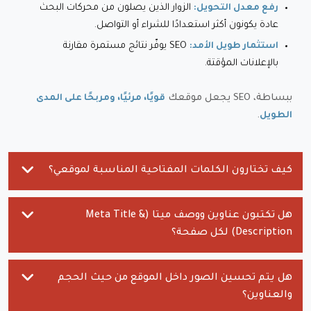
الزوار الذين يصلون من محركات البحث
رفع معدل التحويل:
عادة يكونون أكثر استعدادًا للشراء أو التواصل.
SEO يوفّر نتائج مستمرة مقارنة
استثمار طويل الأمد:
بالإعلانات المؤقتة.
ببساطة، SEO يجعل موقعك
قويًا، مرئيًا، ومربحًا على المدى
.
الطويل
كيف تختارون الكلمات المفتاحية المناسبة لموقعي؟
هل تكتبون عناوين ووصف ميتا (Meta Title &
Description) لكل صفحة؟
هل يتم تحسين الصور داخل الموقع من حيث الحجم
والعناوين؟