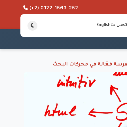
(+2) 0122-1563-252
تصل بنا
English
هرسة فعّالة في محركات البحث