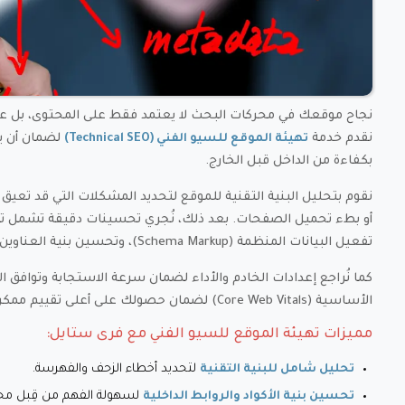
نجاح موقعك في محركات البحث لا يعتمد فقط على المحتوى، بل على
نقدم خدمة
تهيئة الموقع للسيو الفني (Technical SEO)
بكفاءة من الداخل قبل الخارج.
نقوم بتحليل البنية التقنية للموقع لتحديد المشكلات التي قد تعيق 
أو بطء تحميل الصفحات. بعد ذلك، نُجري تحسينات دقيقة تشمل ت
تفعيل البيانات المنظمة (Schema Markup)، وتحسين بنية العناوين الداخلية.
كما نُراجع إعدادات الخادم والأداء لضمان سرعة الاستجابة وتوافق ا
الأساسية (Core Web Vitals) لضمان حصولك على أعلى تقييم ممكن في نتائج البحث.
مميزات تهيئة الموقع للسيو الفني مع فرى ستايل:
لتحديد أخطاء الزحف والفهرسة.
تحليل شامل للبنية التقنية
لسهولة الفهم من قِبل محر
تحسين بنية الأكواد والروابط الداخلية