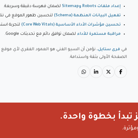
لضمان فهرسة دقيقة وسريعة.
إعداد ملفات Robots وSitemap
لتحسين ظهور الموقع في نتائج ogle
تفعيل البيانات المنظمة (Schema)
لتجربة استخ
تحسين مؤشرات الأداء الأساسية (Core Web Vitals)
لضمان توافق دائم مع تحديثات Google.
مراقبة مستمرة للأداء
في
، نؤمن أن السيو الفني هو العمود الفقري لأي موقع ن
فرى ستايل
الصفحة الأولى بثقة واستدامة.
 تبدأ بخطوة واحدة.
مؤثرة.