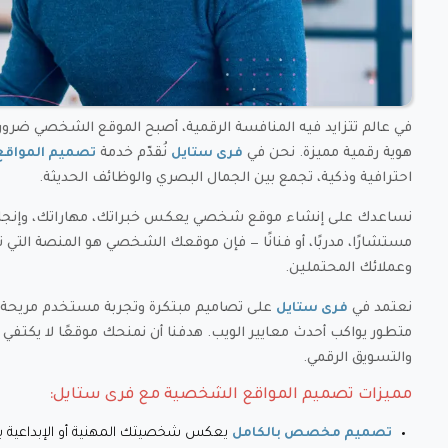
في عالم تتزايد فيه المنافسة الرقمية، أصبح الموقع الشخصي ضرورة
هوية رقمية مميزة. نحن في
نُقدّم خدمة
فرى ستايل
تصميم المواق
احترافية وذكية، تجمع بين الجمال البصري والوظائف الحديثة.
نساعدك على إنشاء موقع شخصي يعكس خبراتك، مهاراتك، وإنجازا
مستشارًا، مدربًا، أو فنانًا — فإن موقعك الشخصي هو المنصة الت
وعملائك المحتملين.
نعتمد في
على تصاميم مبتكرة وتجربة مستخدم مريحة ت
فرى ستايل
متطور يواكب أحدث معايير الويب. هدفنا أن نمنحك موقعًا لا يكتفي
والتسويق الرقمي.
مميزات تصميم المواقع الشخصية مع فرى ستايل:
يعكس شخصيتك المهنية أو الإبداعية ب
تصميم مخصص بالكامل