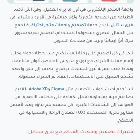
واجهة المتجر الإلكتروني هي أول ما يراه العميل، وهي التي تحدد
انطباعه عن العلامة التجارية وتؤثر مباشرة في قراره بالشراء. في
، نقدم خدمة
تجمع
فرى ستايل
تصميم واجهات متجر احترافية
بين الجمال البصري وسهولة الاستخدام، لنصمم تجربة تسوق
تترك أثرًا إيجابيًا وتزيد من معدلات التحويل.
نركز في كل تصميم على رحلة المستخدم منذ لحظة دخوله وحتى
إتمام عملية الشراء، مع توزيع مدروس للعناصر، ألوان متناغمة،
ونقاط جذب بصرية تُبرز المنتجات بوضوح. نهدف إلى خلق واجهة
تُشجّع العميل على الاستكشاف، الثقة، ثم الشراء بسهولة.
نستخدم أحدث أدوات التصميم مثل
و
لتقديم
Adobe XD
Figma
تصاميم مرنة ومتجاوبة تعمل بكفاءة على مختلف الأجهزة، من
الهواتف إلى الشاشات الكبيرة. كل تصميم يتم بناؤه وفقًا لأفضل
معايير تجربة المستخدم (UX) لضمان الراحة والانسيابية في
التصفح.
مميزات تصميم واجهات المتاجر مع فرى ستايل: